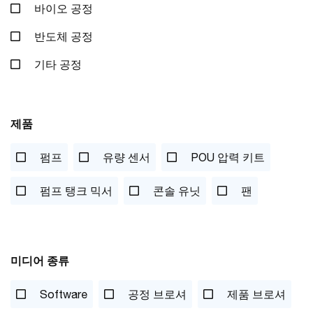
바이오 공정
반도체 공정
기타 공정
제품
펌프
유량 센서
POU 압력 키트
펌프 탱크 믹서
콘솔 유닛
팬
미디어 종류
Software
공정 브로셔
제품 브로셔