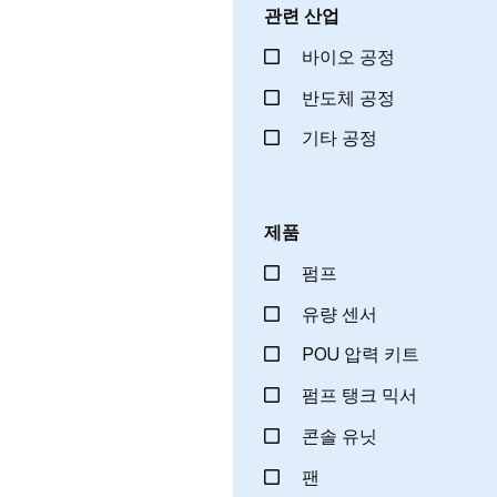
관련 산업
바이오 공정
반도체 공정
기타 공정
제품
펌프
유량 센서
POU 압력 키트
펌프 탱크 믹서
콘솔 유닛
팬