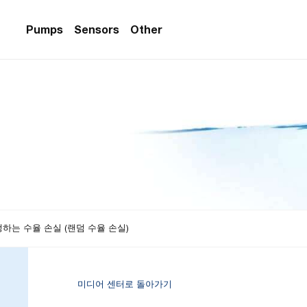
Pumps
Sensors
Other
PS Series)
w Sensors
ollers
lvent Applications)
 Flow Sensors
ers (Single-Use)
le-Use)
Sensors
i-Use)
low Sensors
ow Sensors (First
하는 수율 손실 (랜덤 수율 손실)
미디어 센터로 돌아가기