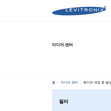
Microelectronics Pumps (B
Microelectronics Inline Flo
Microelectronics Flow Contr
미디어 센터
Microelectronics Pumps (So
Microelectronics Clamp-On
Bioprocessing Flow Controll
Bioprocessing Pumps (Sing
Bioprocessing Inline Flow 
Microelectronics Fans
Bioprocessing Pumps (Mult
Bioprocessing Clamp-On F
Control Units
Bioprocessing Clamp-On Fl
홈
미디어 센터
웨이퍼 세정 중 발생
Generation)
필터