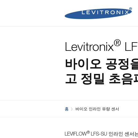
장점
제품
다운로드
®
Levitronix
LF
Microelectronics Pumps (B
Microelectronics Inline Flo
Microelectronics Flow Contr
Microelectronics Pumps (So
Microelectronics Clamp-On
Bioprocessing Flow Controll
바이오 공정
Bioprocessing Pumps (Sing
Bioprocessing Inline Flow 
Microelectronics Fans
고 정밀
초음
Bioprocessing Pumps (Mult
Bioprocessing Clamp-On F
Control Units
Bioprocessing Clamp-On Fl
홈
바이오 인라인 유량 센서
Generation)
®
LEVIFLOW
LFS-SU 인라인 센