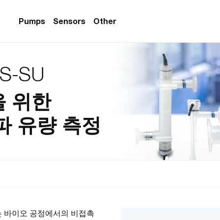
Pumps
Sensors
Other
S-SU
PS Series)
w Sensors
ollers
lvent Applications)
 Flow Sensors
ers (Single-Use)
을 위한
le-Use)
Sensors
파 유량 측정
i-Use)
low Sensors
ow Sensors (First
서는 바이오 공정에서의 비접촉