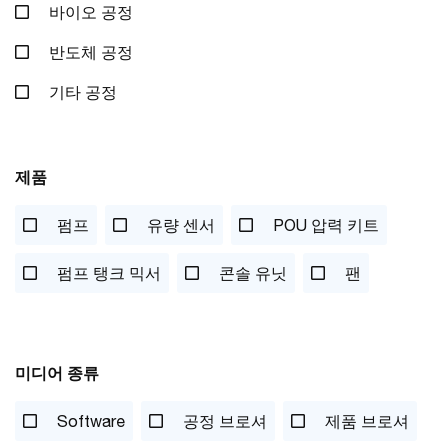
바이오 공정
반도체 공정
기타 공정
제품
펌프
유량 센서
POU 압력 키트
펌프 탱크 믹서
콘솔 유닛
팬
미디어 종류
Software
공정 브로셔
제품 브로셔