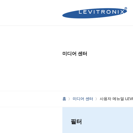
Microelectronics Pumps (B
Microelectronics Inline Flo
Microelectronics Flow Contr
미디어 센터
Microelectronics Pumps (So
Microelectronics Clamp-On
Bioprocessing Flow Controll
Bioprocessing Pumps (Sing
Bioprocessing Inline Flow 
Microelectronics Fans
Bioprocessing Pumps (Mult
Bioprocessing Clamp-On F
Control Units
Bioprocessing Clamp-On Fl
홈
미디어 센터
사용자 메뉴얼 LEVIB
Generation)
필터