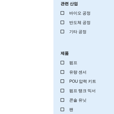
관련 산업
바이오 공정
반도체 공정
기타 공정
제품
펌프
유량 센서
POU 압력 키트
펌프 탱크 믹서
콘솔 유닛
팬