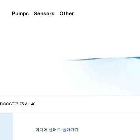
Pumps
Sensors
Other
PS Series)
w Sensors
ollers
lvent Applications)
 Flow Sensors
ers (Single-Use)
le-Use)
Sensors
i-Use)
low Sensors
ow Sensors (First
OOST™ 75 & 140
미디어 센터로 돌아가기