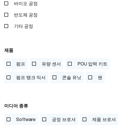
바이오 공정
반도체 공정
기타 공정
제품
펌프
유량 센서
POU 압력 키트
펌프 탱크 믹서
콘솔 유닛
팬
미디어 종류
Software
공정 브로셔
제품 브로셔