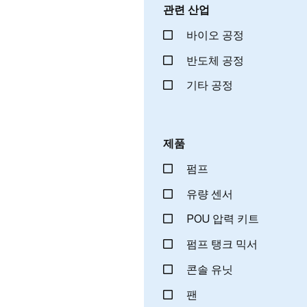
관련 산업
바이오 공정
반도체 공정
기타 공정
제품
펌프
유량 센서
POU 압력 키트
펌프 탱크 믹서
콘솔 유닛
팬