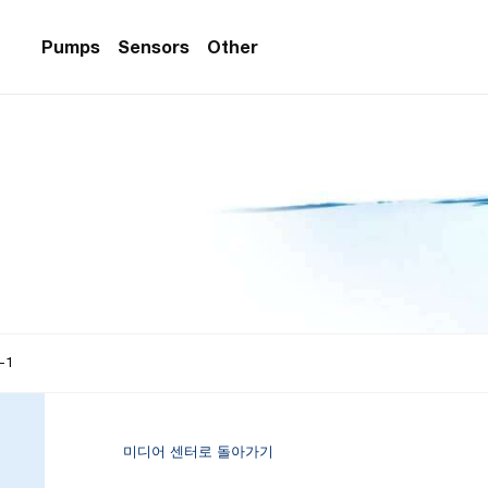
Pumps
Sensors
Other
PS Series)
w Sensors
ollers
lvent Applications)
 Flow Sensors
ers (Single-Use)
le-Use)
Sensors
i-Use)
low Sensors
ow Sensors (First
-1
미디어 센터로 돌아가기