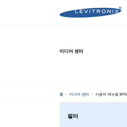
Microelectronics Pumps (B
Microelectronics Inline Flo
Microelectronics Flow Contr
미디어 센터
Microelectronics Pumps (So
Microelectronics Clamp-On
Bioprocessing Flow Controll
Bioprocessing Pumps (Sing
Bioprocessing Inline Flow 
Microelectronics Fans
Bioprocessing Pumps (Mult
Bioprocessing Clamp-On F
Control Units
Bioprocessing Clamp-On Fl
홈
미디어 센터
사용자 메뉴얼 BPS
Generation)
필터