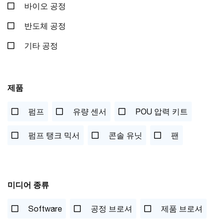
바이오 공정
반도체 공정
기타 공정
제품
펌프
유량 센서
POU 압력 키트
펌프 탱크 믹서
콘솔 유닛
팬
미디어 종류
Software
공정 브로셔
제품 브로셔