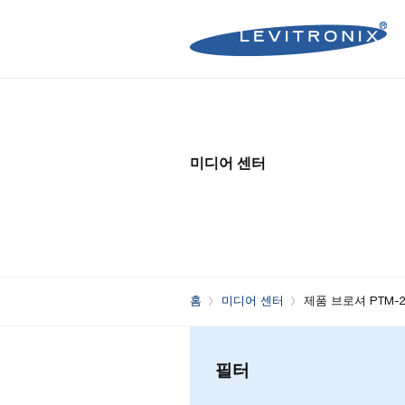
Microelectronics Pumps (B
Microelectronics Inline Flo
Microelectronics Flow Contr
미디어 센터
Microelectronics Pumps (So
Microelectronics Clamp-On
Bioprocessing Flow Controll
Bioprocessing Pumps (Sing
Bioprocessing Inline Flow 
Microelectronics Fans
Bioprocessing Pumps (Mult
Bioprocessing Clamp-On F
Control Units
Bioprocessing Clamp-On Fl
홈
미디어 센터
제품 브로셔 PTM-2
Generation)
필터