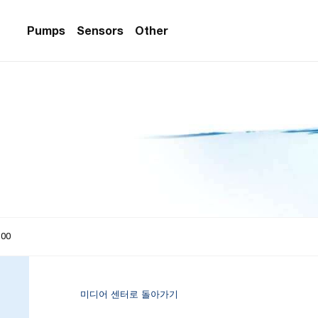
Pumps
Sensors
Other
PS Series)
w Sensors
ollers
lvent Applications)
 Flow Sensors
ers (Single-Use)
le-Use)
Sensors
i-Use)
low Sensors
ow Sensors (First
00
미디어 센터로 돌아가기