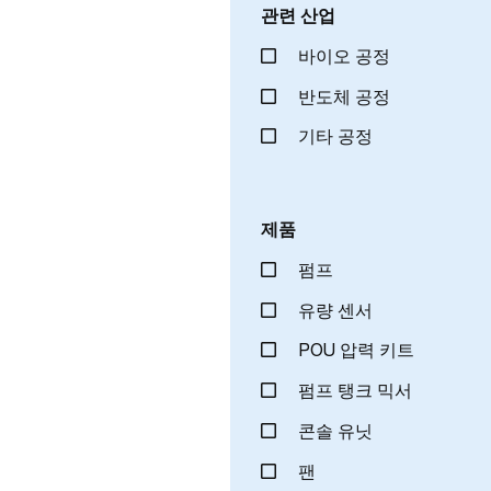
관련 산업
바이오 공정
반도체 공정
기타 공정
제품
펌프
유량 센서
POU 압력 키트
펌프 탱크 믹서
콘솔 유닛
팬