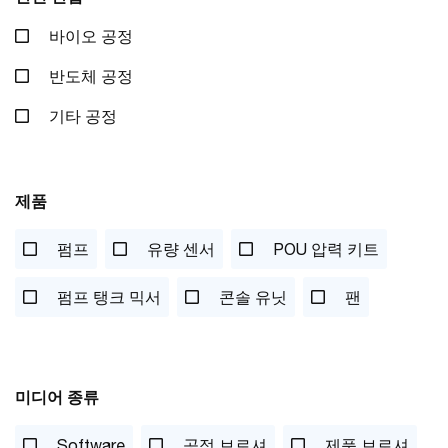
바이오 공정
반도체 공정
기타 공정
제품
펌프
유량 센서
POU 압력 키트
펌프 탱크 믹서
콘솔 유닛
팬
미디어 종류
Software
공정 브로셔
제품 브로셔