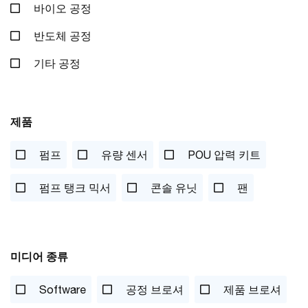
바이오 공정
반도체 공정
기타 공정
제품
펌프
유량 센서
POU 압력 키트
펌프 탱크 믹서
콘솔 유닛
팬
미디어 종류
Software
공정 브로셔
제품 브로셔