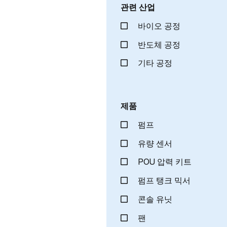
관련 산업
바이오 공정
반도체 공정
기타 공정
제품
펌프
유량 센서
POU 압력 키트
펌프 탱크 믹서
콘솔 유닛
팬