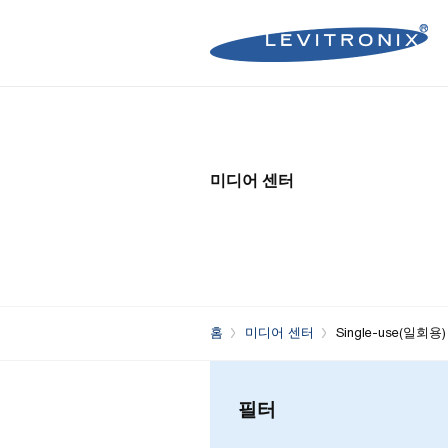
Microelectronics Pumps (B
Microelectronics Inline Flo
Microelectronics Flow Contr
미디어 센터
Microelectronics Pumps (So
Microelectronics Clamp-On
Bioprocessing Flow Controll
Bioprocessing Pumps (Sing
Bioprocessing Inline Flow 
Microelectronics Fans
Bioprocessing Pumps (Mult
Bioprocessing Clamp-On F
Control Units
Bioprocessing Clamp-On Fl
홈
미디어 센터
Single-use(
Generation)
필터