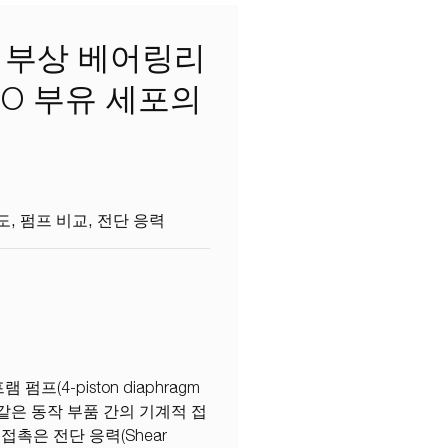
자기 부상 베어링리
HO 부유 세포의
도
펌프 비교
전단 응력
 펌프(4-piston diaphragm
 같은 동작 부품 간의 기계적 접
촉은 전단 응력(Shear