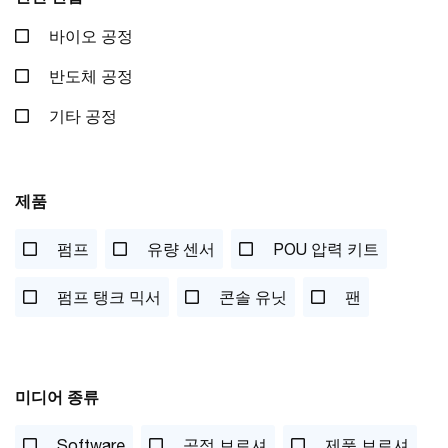
바이오 공정
반도체 공정
기타 공정
제품
펌프
유량 센서
POU 압력 키트
펌프 탱크 믹서
콘솔 유닛
팬
미디어 종류
Software
공정 브로셔
제품 브로셔