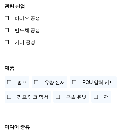
관련 산업
바이오 공정
반도체 공정
기타 공정
제품
펌프
유량 센서
POU 압력 키트
펌프 탱크 믹서
콘솔 유닛
팬
미디어 종류