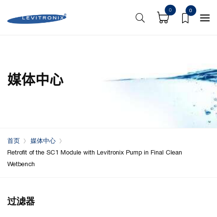
0
0
媒体中心
首页
媒体中心
Retrofit of the SC1 Module with Levitronix Pump in Final Clean
Wetbench
过滤器