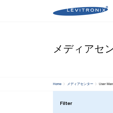
Microelectronics Pumps (B
Microelectronics Inline Flo
Microelectronics Flow Contr
メディアセ
Microelectronics Pumps (So
Microelectronics Clamp-On
Bioprocessing Flow Controll
Bioprocessing Pumps (Sing
Bioprocessing Inline Flow 
Microelectronics Fans
Bioprocessing Pumps (Mult
Bioprocessing Clamp-On F
Control Units
Bioprocessing Clamp-On Fl
Home
メディアセンター
User Man
Generation)
Filter