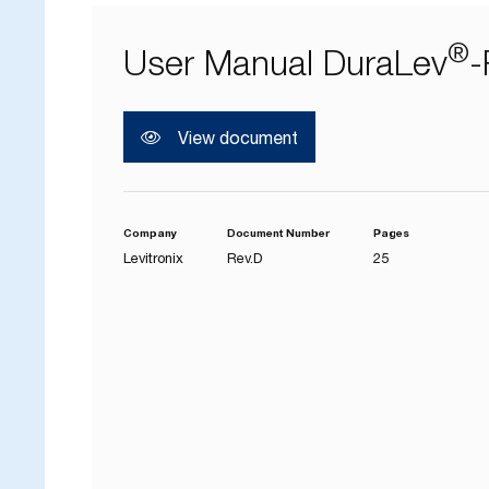
®
User Manual DuraLev
-
ク
View document
Company
Document Number
Pages
Levitronix
Rev.D
25
ユ