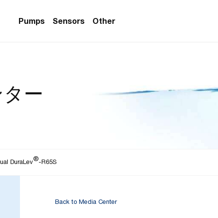
Pumps
Sensors
Other
PS Series)
w Sensors
ollers
ンター
lvent Applications)
 Flow Sensors
ers (Single-Use)
le-Use)
Sensors
i-Use)
low Sensors
®
ow Sensors (First
ual DuraLev
-R65S
Back to Media Center