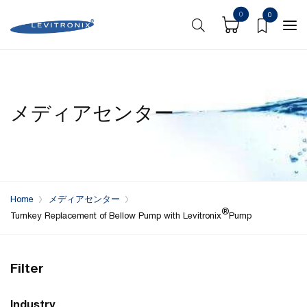
0
0
メディアセンター
Home
メディアセンター
®
Turnkey Replacement of Bellow Pump with Levitronix
Pump
Filter
Industry