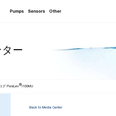
Pumps
Sensors
Other
PS Series)
w Sensors
ollers
ンター
lvent Applications)
 Flow Sensors
ers (Single-Use)
le-Use)
Sensors
i-Use)
low Sensors
®
ow Sensors (First
 PuraLev
i100MU
Back to Media Center