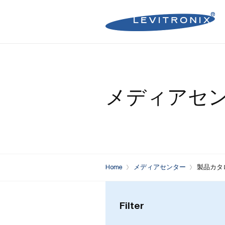
Microelectronics Pumps (B
Microelectronics Inline Flo
Microelectronics Flow Contr
メディアセ
Microelectronics Pumps (So
Microelectronics Clamp-On
Bioprocessing Flow Controll
Bioprocessing Pumps (Sing
Bioprocessing Inline Flow 
Microelectronics Fans
Bioprocessing Pumps (Mult
Bioprocessing Clamp-On F
Control Units
Bioprocessing Clamp-On Fl
Home
メディアセンター
製品カタログ
Generation)
Filter