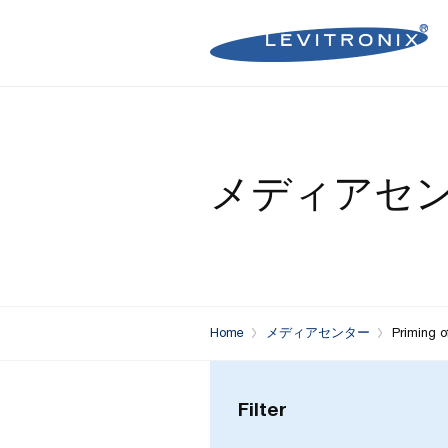
Microelectronics Pumps (B
Microelectronics Inline Flo
Microelectronics Flow Contr
メディアセ
Microelectronics Pumps (So
Microelectronics Clamp-On
Bioprocessing Flow Controll
Bioprocessing Pumps (Sing
Bioprocessing Inline Flow 
Microelectronics Fans
Bioprocessing Pumps (Mult
Bioprocessing Clamp-On F
Control Units
Bioprocessing Clamp-On Fl
Home
メディアセンター
Priming 
Generation)
Filter