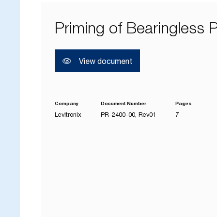
Priming of Bearingless
ク
View document
Company
Document Number
Pages
Levitronix
PR-2400-00, Rev01
7
ユ