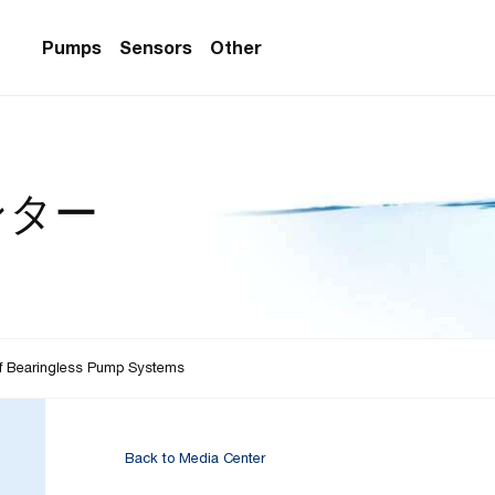
Pumps
Sensors
Other
PS Series)
w Sensors
ollers
ンター
lvent Applications)
 Flow Sensors
ers (Single-Use)
le-Use)
Sensors
i-Use)
low Sensors
ow Sensors (First
of Bearingless Pump Systems
Back to Media Center