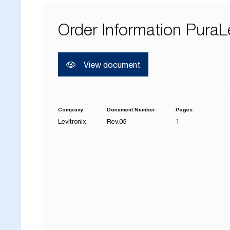
Order Information PuraL
ク
View document
Company
Document Number
Pages
Levitronix
Rev.05
1
ユ