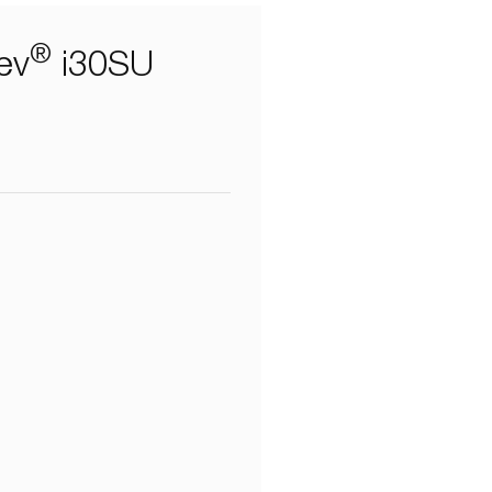
®
ev
i30SU