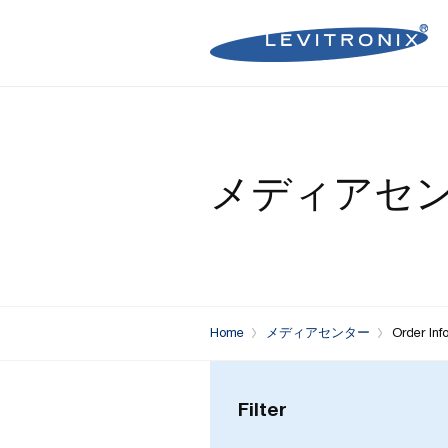
Microelectronics Pumps (B
Microelectronics Inline Flo
Microelectronics Flow Contr
メディアセ
Microelectronics Pumps (So
Microelectronics Clamp-On
Bioprocessing Flow Controll
Bioprocessing Pumps (Sing
Bioprocessing Inline Flow 
Microelectronics Fans
Bioprocessing Pumps (Mult
Bioprocessing Clamp-On F
Control Units
Bioprocessing Clamp-On Fl
Home
メディアセンター
Order Inf
Generation)
Filter