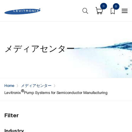
0
0
メディアセンター
Home
メディアセンター
®
Levitronix
Pump Systems for Semiconductor Manufacturing
Filter
Industry