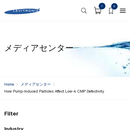
0
0
メディアセンター
Home
メディアセンター
How Pump-Induced Particles Affect Low-k CMP Defectivity
Filter
Industry