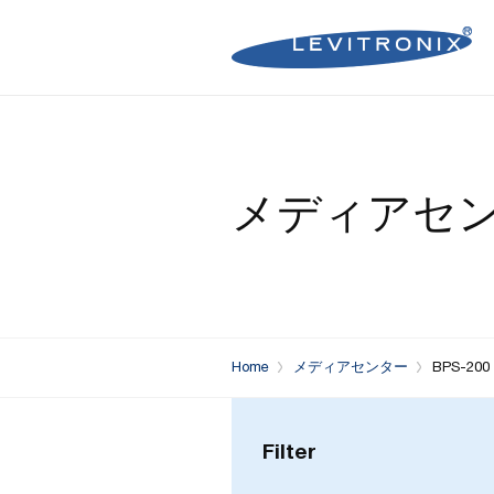
Microelectronics Pumps (B
Microelectronics Inline Flo
Microelectronics Flow Contr
メディアセ
Microelectronics Pumps (So
Microelectronics Clamp-On
Bioprocessing Flow Controll
Bioprocessing Pumps (Sing
Bioprocessing Inline Flow 
Microelectronics Fans
Bioprocessing Pumps (Mult
Bioprocessing Clamp-On F
Control Units
Bioprocessing Clamp-On Fl
Home
メディアセンター
BPS-200 
Generation)
Filter