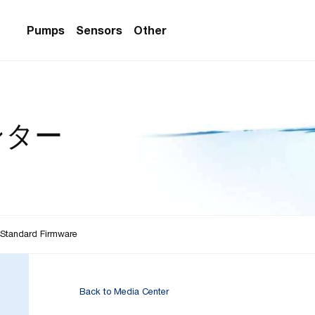
Pumps
Sensors
Other
PS Series)
w Sensors
ollers
ンター
lvent Applications)
 Flow Sensors
ers (Single-Use)
le-Use)
Sensors
i-Use)
low Sensors
ow Sensors (First
Standard Firmware
Back to Media Center