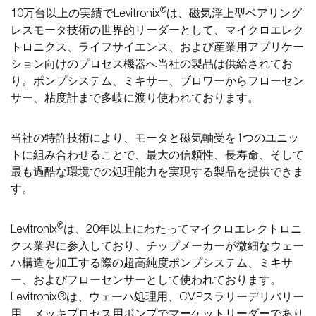
®
10万台以上の実績でLevitronix
は、磁気浮上型ベアリング
レスモータ技術の世界的リーダーとして、マイクロエレク
トロニクス、ライフサイエンス、および産業用アプリケー
ション向けのプロセス機器へ当社の製品は供給されてお
り。ポンプシステム、ミキサー、ブロワーからフローセン
サー、粘度計まで多岐に渡り使われております。
当社の特許技術により、モータと磁気軸受を1つのユニッ
トに組み合わせることで、最大の信頼性、長寿命、そして
最も過酷な環境での処理能力を実現する製品を提供できま
す。
®
Levitronix
は、20年以上にわたってマイクロエレクトロニ
クス業界に参入しており、チップメーカーが微細なウェー
ハ構造を加工する際の超高純度ポンプシステム、ミキサ
ー、およびフローセンサーとして使われております。
Levitronix®は、ウェーハ処理用、CMPスラリーデリバリー
用、メッキプロセス用ポンプでマーケットリーダーであり